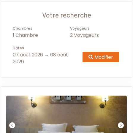
différents hotels, j’ai trouvé celui ci
particulièrement accueillant,
Votre recherche
confortable et très beau. Personnel
arrangeant, literie confortable,
Chambres
Voyageurs
chambre spacieuse, franchement
1 Chambre
2 Voyageurs
je n’ai rien n’a redire !
Dates
07 août 2026 → 08 août
Modifier
2026