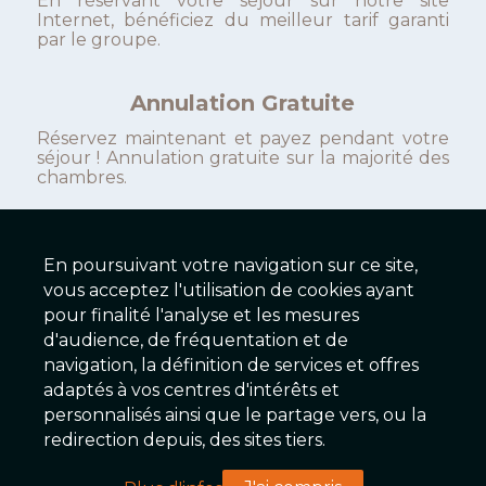
En réservant votre séjour sur notre site
Internet, bénéficiez du meilleur tarif garanti
par le groupe.
Annulation Gratuite
Réservez maintenant et payez pendant votre
séjour ! Annulation gratuite sur la majorité des
chambres.
En poursuivant votre navigation sur ce site,
Hôtel Des Messageries
vous acceptez l'utilisation de cookies ayant
pour finalité l'analyse et les mesures
hotel.des.messageries@wanadoo.fr
d'audience, de fréquentation et de
hotel-des-messageries.com/
navigation, la définition de services et offres
adaptés à vos centres d'intérêts et
personnalisés ainsi que le partage vers, ou la
2025 © Galaxy Hôtels Version 2.01 - Serveur EX
redirection depuis, des sites tiers.
Conditions & Mentions légales
|
Charte de confidentialité
|